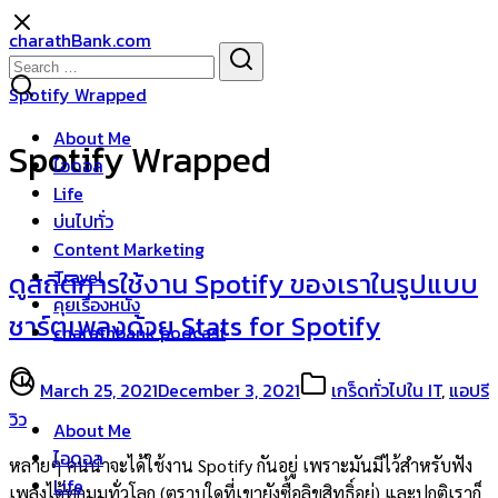
Skip
charathBank.com
to
Search
Search
content
for:
Spotify Wrapped
About Me
Spotify Wrapped
ไอดอล
Life
บ่นไปทั่ว
Content Marketing
Travel
ดูสถิติการใช้งาน Spotify ของเราในรูปแบบ
คุยเรื่องหนัง
ชาร์ตเพลงด้วย Stats for Spotify
charathbank podcast
March 25, 2021
December 3, 2021
เกร็ดทั่วไปใน IT
,
แอปรี
วิว
About Me
ไอดอล
หลายๆ คนน่าจะได้ใช้งาน Spotify กันอยู่ เพราะมันมีไว้สำหรับฟัง
Life
เพลงได้ทุกมุมทั่วโลก (ตราบใดที่เขายังซื้อลิขสิทธิ์อยู่) และปกติเราก็