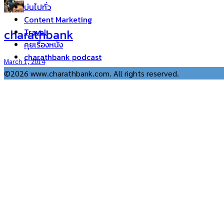
บ่นไปทั่ว
Content Marketing
charathbank
Travel
คุยเรื่องหนัง
charathbank podcast
March 1, 2014
©2026 www.charathbank.com. All rights reserved.