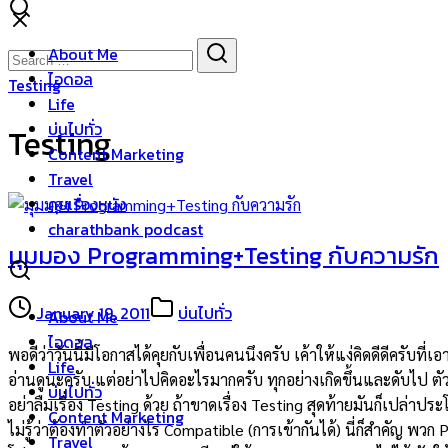
Skip
to
Search
Search
About Me
content
for:
ไอดอล
Testing
Life
บ่นไปทั่ว
Testing
Content Marketing
Travel
คุยเรื่องหนัง
charathbank podcast
มุมมอง Programming+Testing กับความรัก
January 19, 2011
บ่นไปทั่ว
About Me
ไอดอล
พอดีว่าวันนี้มีโอกาสได้คุยกับเพื่อนคนนึงครับ เค้าให้แง่คิดดีดีค
Life
อ่านดูนะครับ แต่อย่าไปคิดอะไรมากครับ ทุกอย่างเกิดขึ้นและดับไป ต
บ่นไปทั่ว
อย่าลืมเรื่อง Testing ด้วย ถ้าขาดเรื่อง Testing สุดท้ายมันก็เปล่า
Content Marketing
ไม่รู้ว่าต้องทำตัวอย่างไร Compatible (การเข้ากันได้) นี่ก็สำคัญ พวก
Travel