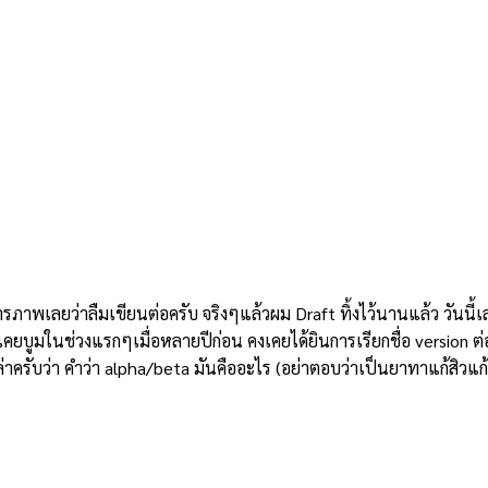
สารภาพเลยว่าลืมเขียนต่อครับ จริงๆแล้วผม Draft ทิ้งไว้นานแล้ว วั
เคยบูมในช่วงแรกๆเมื่อหลายปีก่อน คงเคยได้ยินการเรียกชื่อ version ต่
ครับว่า คำว่า alpha/beta มันคืออะไร (อย่าตอบว่าเป็นยาทาแก้สิวแก้ฝ้า