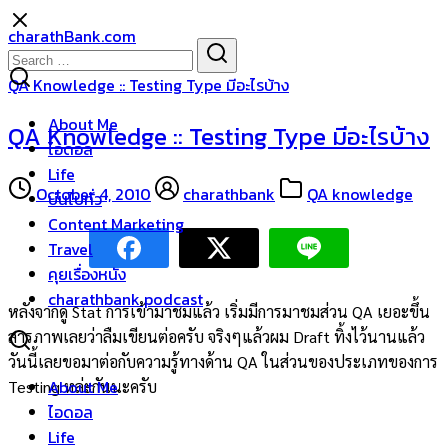
Skip
charathBank.com
to
Search
Search
content
for:
QA Knowledge :: Testing Type มีอะไรบ้าง
About Me
QA Knowledge :: Testing Type มีอะไรบ้าง
ไอดอล
Life
October 4, 2010
charathbank
QA knowledge
บ่นไปทั่ว
Content Marketing
Travel
คุยเรื่องหนัง
charathbank podcast
หลังจากดู Stat การเข้ามาชมแล้ว เริ่มมีการมาชมส่วน QA เยอะขึ้น
สารภาพเลยว่าลืมเขียนต่อครับ จริงๆแล้วผม Draft ทิ้งไว้นานแล้ว
วันนี้เลยขอมาต่อกับความรู้ทางด้าน QA ในส่วนของประเภทของการ
About Me
Testing หล่ะกันนะครับ
ไอดอล
Life