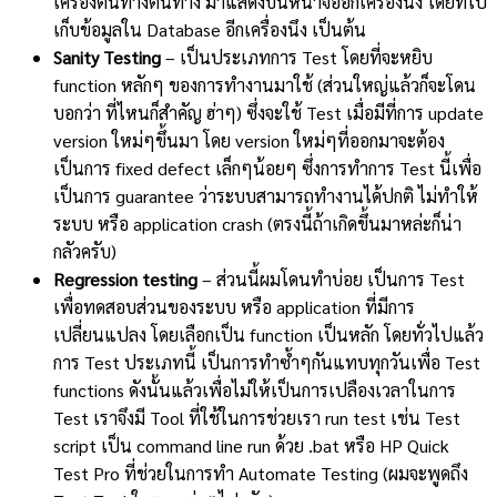
เครื่องต้นทางต้นทาง มาแสดงบนหน้าจออีกเครื่องนึง โดยที่ไป
เก็บข้อมูลใน Database อีกเครื่องนึง เป็นต้น
Sanity Testing
– เป็นประเภทการ Test โดยที่จะหยิบ
function หลักๆ ของการทำงานมาใช้ (ส่วนใหญ่แล้วก็จะโดน
บอกว่า ที่ไหนก็สำคัญ ฮ่าๆ) ซึ่งจะใช้ Test เมื่อมีที่การ update
version ใหม่ๆขึ้นมา โดย version ใหม่ๆที่ออกมาจะต้อง
เป็นการ fixed defect เล็กๆน้อยๆ ซึ่งการทำการ Test นี้เพื่อ
เป็นการ guarantee ว่าระบบสามารถทำงานได้ปกติ ไม่ทำให้
ระบบ หรือ application crash (ตรงนี้ถ้าเกิดขึ้นมาหล่ะก็น่า
กลัวครับ)
Regression testing
– ส่วนนี้ผมโดนทำบ่อย เป็นการ Test
เพื่อทดสอบส่วนของระบบ หรือ application ที่มีการ
เปลี่ยนแปลง โดยเลือกเป็น function เป็นหลัก โดยทั่วไปแล้ว
การ Test ประเภทนี้ เป็นการทำซ้ำๆกันแทบทุกวันเพื่อ Test
functions ดังนั้นแล้วเพื่อไม่ให้เป็นการเปลืองเวลาในการ
Test เราจึงมี Tool ที่ใช้ในการช่วยเรา run test เช่น Test
script เป็น command line run ด้วย .bat หรือ HP Quick
Test Pro ที่ช่วยในการทำ Automate Testing (ผมจะพูดถึง