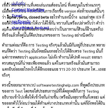
บ่นไปทั่ว
เชื่อว่าหลายๆท่านที่เคยเล่นเกมส์ออนไลน์ ที่เคยบูมในช่วงแรกๆ
Content Marketing
เมื่อหลายปีก่อน คงเคยได้ยินการเรียกชื่อ version ต่อท้ายเกมส์นั้นๆ
Travel
ว่า
alpha ,
beta, closed beta
อะไรทำนองนี้บ้าง แถมล่าสุด IE9 ก็
คุยเรื่องหนัง
ออกตัว Beta ออกมาให้เราได้ใช้กัน ทราบกันหรือเปล่าครับว่า คำว่า
charathbank podcast
alpha/beta มันคืออะไร (อย่าตอบว่าเป็นยาทาแก้สิวแก้ฝ้านะครับ)
ที่จริงแล้วทั้งคู่นั้นก็คือประเภทของการ Testing อย่างนึงครับ
คำถามต่อมาก็คือ การ Testing จริงๆแล้วมันมีกันอยู่กี่ประเภท หลาย
คนก็คิดว่า Testing มันยังจะมีแยกอะไรไปได้อีกเหรอ Testing มันก็
แค่การทดสอบว่า application ไม่เจ๊ง ทำงานได้ปกติ result ออกมา
ครบสมบูรณ์ก็น่าจะเพียงพอแล้ว แต่ในความจริงแล้วมันสามารถ
แตกยิบย่อยอะไรลงไปได้อีกเยอะแยะ ราว 20-30 ประเภท โห…เยอะ
จริงๆ
ตรงนี้ขอยกมาจากเวป softwaretestinghelp.com ที่พูดถึงประเภท
ของการ Test โดยขอใส่ประสบการณ์ที่ได้คลุกคลีกับการ Testing
อธิบายเข้าไปเพื่อให้เข้าใจกันง่ายขึ้น (หรือมันจะยากขึ้นก็เหอะ) แต่
ขอออกตัวไว้ก่อนว่าผมได้ทำแค่บางประเภทเท่านั้น แต่ก็ยังพอได้ยิน