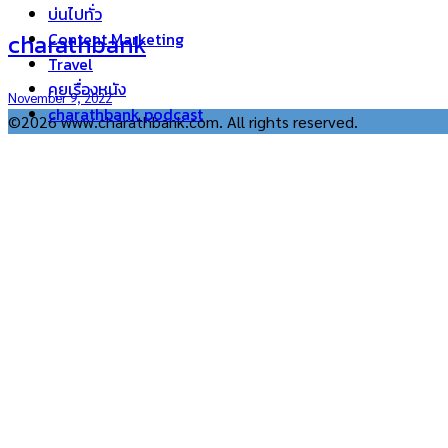
บ่นไปทั่ว
charathbank
Content Marketing
Travel
คุยเรื่องหนัง
November 9, 2022
charathbank podcast
©2026 www.charathbank.com. All rights reserved.