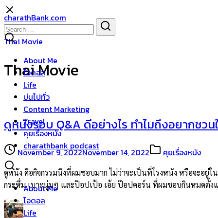
Skip
charathBank.com
to
Search
Search
content
for:
Thai Movie
About Me
Thai Movie
ไอดอล
Life
บ่นไปทั่ว
Content Marketing
Travel
ดูหนังรอบ Q&A ดีอย่างไร ทำไมถึงอยากชวนให
คุยเรื่องหนัง
charathbank podcast
November 9, 2022
November 14, 2022
คุยเรื่องหนัง
ดูหนัง คือกิจกรรมนึงที่ผมชอบมาก ไม่ว่าจะเป็นที่โรงหนัง หรือจะอยู่ใน
กระหึ่ม เบาะนุ่มๆ และป๊อปเป้อ เอ้ย ป๊อปคอร์น ที่ผมชอบกินหมดตั้งแ
About Me
ไอดอล
Life