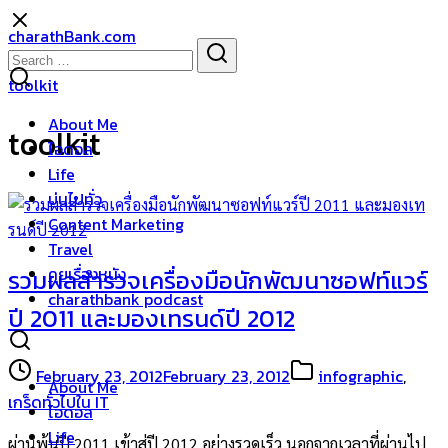
Skip
charathBank.com
to
Search
Search
content
for:
toolkit
About Me
toolkit
ไอดอล
Life
บ่นไปทั่ว
Content Marketing
Travel
คุยเรื่องหนัง
รวมผลสำรวจเครื่องมือนักพัฒนาซอฟท์แวร์
charathbank podcast
ปี 2011 และมองเทรนด์ปี 2012
February 23, 2012
February 23, 2012
infographic
,
About Me
เกร็ดทั่วไปใน IT
ไอดอล
Life
ผ่านพ้นปี 2011 เข้าสู่ปี 2012 อย่างรวดเร็ว นอกจากเวลาที่ผ่านไป