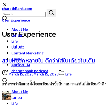
Skip
charathBank.com
to
Search
Search
content
for:
User Experience
About Me
User Experience
ไอดอล
Life
บ่นไปทั่ว
Content Marketing
Travel
สวมหมวกหลายใบ ดีกว่าใส่ใบเดียวใบเดิม
คุยเรื่องหนัง
charathbank podcast
March 15, 2023
March 15, 2023
Life
สารภาพว่าคิดและตั้งใจจะเขียนหัวข้อนี้นานมากแต่ก็ไม่ได้เขียนสักที 
About Me
ไอดอล
Life