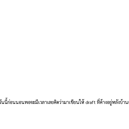
วันนี้ก่อนนอนพอจะมีเวลาเลยคิดว่ามาเขียนให้ draft ที่ค้างอยู่หลังบ้