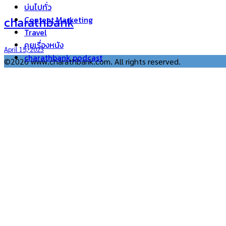
บ่นไปทั่ว
charathbank
Content Marketing
Travel
คุยเรื่องหนัง
April 15, 2023
charathbank podcast
©2026 www.charathbank.com. All rights reserved.