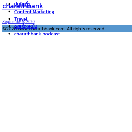
charathbank
บ่นไปทั่ว
Content Marketing
Travel
September 9, 2020
คุยเรื่องหนัง
©2026 www.charathbank.com. All rights reserved.
charathbank podcast