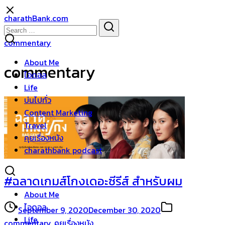
Skip
charathBank.com
to
Search
Search
content
for:
commentary
About Me
commentary
ไอดอล
Life
บ่นไปทั่ว
Content Marketing
Travel
คุยเรื่องหนัง
charathbank podcast
#ฉลาดเกมส์โกงเดอะซีรีส์ สำหรับผม
About Me
ไอดอล
September 9, 2020
December 30, 2020
Life
commentary
,
คุยเรื่องหนัง