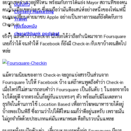
อยากเชคว่าเราอยู่ที่ไหน พร้อมกับการได้แย่ง Mayor สถานที่ของคน
บ่นไปทั่ว
คนนั้นเมื่อเชคบ่อยๆ ซึ่งผมถือว่ามันคือเสน่ห์อย่างหนึ่งของโฟแฟนี้
Content Marketing
จนผมเปลี่ยนค่ายมาซบ Apple อย่างเป็นทางการผมก็ยังติดกับการ
Travel
Check-in
คุยเรื่องหนัง
charathbank podcast
จริงๆ แล้วคำว่า Check-in นี่เรียกได้ว่าถือกำเนิดมาจาก Foursquare
เลยก็ว่าได้ จนทำให้ Facebook ก็ยังมี Check-in กับเขาบ้างจนฮิตไป
หล่ะ
แม้ความนิยมของการ Check-in จะถูกแบ่งสรรปันส่วนจาก
Foursquare ไปให้ Facebook บ้าง แต่ถ้าคนพูดถึงคำว่า Check-in
เมื่อไหร่ก็ไม่สามารถลบคำว่า Foursquare เป็นอันดับ 1 ในออกจากใจ
ไปได้อยู่ดี จากตรงนั้นก็อยู่กันแบบทรงๆ ตัว พร้อมกับมีโมเดลทาง
ธุรกิจในด้านการใช้ Location Based เพื่อการโฆษณาหารายได้อยู่
บ้างพอเป็นพิธี ซึ่งถามว่าไปได้ดีไหม ผมก็ว่าดีอยู่นะครับ เพราะมัน
ไม่ถูกจำกัดด้วยประเภทแต่มันเหมาหมด คือกินรวบนั่นแหละ
จนกระทั่งธนูปักหัวเข่า…เดี๋ยวนะ จนกระทั่งจู่ๆ Foursquare มีการ