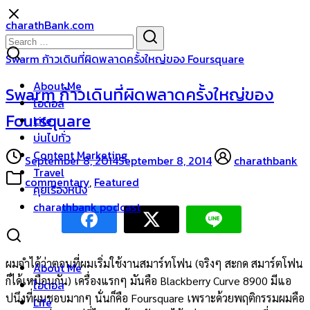
Skip
charathBank.com
to
Search
Search
content
for:
Swarm ก้าวเดินที่ผิดพลาดครั้งใหญ่ของ Foursquare
About Me
Swarm ก้าวเดินที่ผิดพลาดครั้งใหญ่ของ
ไอดอล
Foursquare
Life
บ่นไปทั่ว
Content Marketing
September 8, 2014
September 8, 2014
charathbank
Travel
commentary
,
Featured
คุยเรื่องหนัง
charathbank podcast
ผมจำได้ว่าตอนที่ผมเริ่มใช้งานสมาร์ทโฟน (จริงๆ สะกด สมาร์ตโฟน
About Me
ก็ได้เหมือนกัน) เครื่องแรกๆ มันคือ Blackberry Curve 8900 มีแอ
ไอดอล
ปนึงที่ผมชอบมากๆ นั่นก็คือ Foursquare เพราะด้วยพฤติกรรมผมคือ
Life