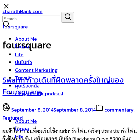
Skip
charathBank.com
to
Search
Search
content
for:
foursquare
About Me
foursquare
ไอดอล
Life
บ่นไปทั่ว
Content Marketing
Travel
Swarm ก้าวเดินที่ผิดพลาดครั้งใหญ่ของ
คุยเรื่องหนัง
Foursquare
charathbank podcast
September 8, 2014
September 8, 2014
commentary
,
Featured
About Me
ไอดอล
ผมจำได้ว่าตอนที่ผมเริ่มใช้งานสมาร์ทโฟน (จริงๆ สะกด สมาร์ตโฟน
Life
ก็ได้เหมือนกัน) เครื่องแรกๆ มันคือ Blackberry Curve 8900 มีแอ