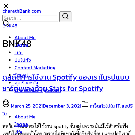
Skip
charathBank.com
to
Search
Search
content
for:
BNK48
About Me
BNK48
ไอดอล
Life
บ่นไปทั่ว
Content Marketing
Travel
ดูสถิติการใช้งาน Spotify ของเราในรูปแบบ
คุยเรื่องหนัง
ชาร์ตเพลงด้วย Stats for Spotify
charathbank podcast
March 25, 2021
December 3, 2021
เกร็ดทั่วไปใน IT
,
แอปรี
วิว
About Me
ไอดอล
หลายๆ คนน่าจะได้ใช้งาน Spotify กันอยู่ เพราะมันมีไว้สำหรับฟัง
Life
เพลงได้ทุกมุมทั่วโลก (ตราบใดที่เขายังซื้อลิขสิทธิ์อยู่) และปกติเราก็