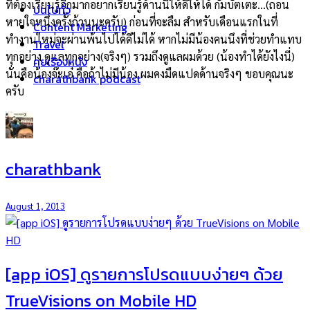
ที่ต้องเรียนรู้อีกมากอยากเรียนรู้ด้านนี้ให้ดีให้ได้ กัมบัตเตะ…(ถอน
บ่นไปทั่ว
หายใจหนึ่งครั้งถ้วนนะครับ) ก่อนที่จะลืม สำหรับเดือนแรกในที่
Content Marketing
ทำงานใหม่จะผ่านพ้นไปได้ดีไม่ได้ หากไม่มีน้องคนนึงที่ช่วยทำแทบ
Travel
ทุกอย่าง ดูแลทุกอย่าง(จริงๆ) รวมถึงดูแลผมด้วย (น้องทำได้ยังไงนี่)
คุยเรื่องหนัง
นั่นคือน้องจ๊ะเอ๋ คือถ้าไม่มีน้อง ผมคงมืดแปดด้านจริงๆ ขอบคุณนะ
charathbank podcast
ครับ
charathbank
August 1, 2013
[app iOS] ดูรายการโปรดแบบง่ายๆ ด้วย
TrueVisions on Mobile HD