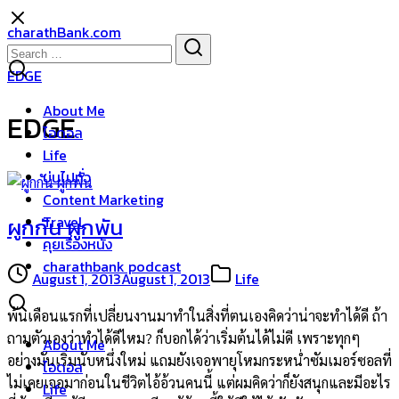
Skip
charathBank.com
to
Search
Search
content
for:
EDGE
About Me
EDGE
ไอดอล
Life
บ่นไปทั่ว
Content Marketing
Travel
ผูกกัน ผูกพัน
คุยเรื่องหนัง
charathbank podcast
August 1, 2013
August 1, 2013
Life
พ้นเดือนแรกที่เปลี่ยนงานมาทำในสิ่งที่ตนเองคิดว่าน่าจะทำได้ดี ถ้า
ถามตัวเองว่าทำได้ดีไหม? ก็บอกได้ว่าเริ่มต้นได้ไม่ดี เพราะทุกๆ
About Me
อย่างมันเริ่มนับหนึ่งใหม่ แถมยังเจอพายุโหมกระหน่ำซัมเมอร์ซอลที่
ไอดอล
ไม่เคยเจอมาก่อนในชีวิตไอ้อ้วนคนนี้ แต่ผมคิดว่าก็ยังสนุกและมีอะไร
Life