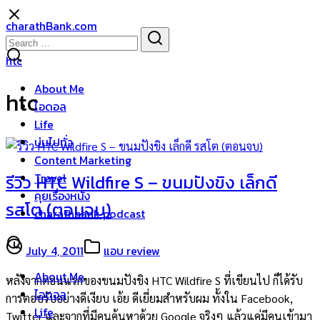
Skip
charathBank.com
to
Search
Search
content
for:
htc
About Me
htc
ไอดอล
Life
บ่นไปทั่ว
Content Marketing
Travel
รีวิว HTC Wildfire S – ขนมปังขิง เล็กดี
คุยเรื่องหนัง
รสโต (ตอนจบ)
charathbank podcast
July 4, 2011
แอบ review
About Me
หลังจากตอนแรกของขนมปังขิง HTC Wildfire S ที่เขียนไป ก็ได้รับ
ไอดอล
การตอบรับอย่างดีเงียบ เอ้ย ดีเยี่ยมสำหรับผม ทั้งใน Facebook,
Life
Twitter และจากที่มีคนค้นหาด้วย Google จริงๆ แล้วแค่มีคนเข้ามา