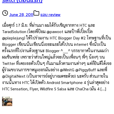
June 28, 2011
แอบ review
เมื่อศุกร์ 17 มิ.ย. ที่ผ่านมา ผมได้รับเชิญจากทาง HTC และ
TaradSolution (โดยพี่ป้อม @pawoot และป้าพี่เปิ้ลเปิ้ล
@pleplejung) ให้ไปร่วมงาน HTC Blogger Day #2 โทษฐานที่เป็น
Blogger เขียนนั่นเขียนนี่เยอะแยะใส่ไปบน internet ซึ่งนับเป็น
ครั้งแรกที่ไปงานด้วยฐานะ Blogger ^____^ บรรยากาศในงานผมว่า
ผมชินหล่ะ เพราะว่าส่วนใหญ่แล้วจะเป็นเพื่อนๆ พี่ๆ น้องๆ บน
Twitter ที่เคยเจอตัวเป็นๆ กันมาแล้วตามงานต่างๆ แต่ก็ยินดีได้เจอ
ผู้ร่วมขบวนการขาหมูเยอรมันอย่าง @WinitG @PiggyBuff และพี่
@DigitalNext (เป็นอาจารย์อยู่บางมดซะด้วย) นะครับ ส่วนภายใน
งานนั้นทาง HTC ได้เปิดตัว Android Smartphone 4 รุ่นล่าสุดอย่าง
HTC Sensation, Flyer, Wildfire S Salsa และ ChaCha (มัน 4 […]