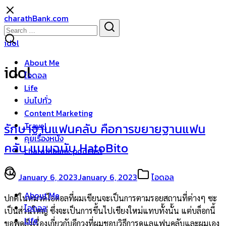
Skip
charathBank.com
to
Search
Search
content
for:
idol
About Me
idol
ไอดอล
Life
บ่นไปทั่ว
Content Marketing
Travel
รักษาฐานแฟนคลับ คือการขยายฐานแฟน
คุยเรื่องหนัง
คลับ แบบฉบับ HatoBito
charathbank podcast
January 6, 2023
January 6, 2023
ไอดอล
About Me
ปกติในหมวดไอดอลที่ผมเขียนจะเป็นการตามรอยสถานที่ต่างๆ ซะ
ไอดอล
เป็นส่วนใหญ่ ซึ่งจะเป็นการขึ้นไปเชียงใหม่แทบทั้งนั้น แต่บล็อกนี้
Life
ขอพูดถึงเรื่องเกี่ยวกับอีกวงที่ผมชอบวิธีการดูแลแฟนคลับและผมเอง