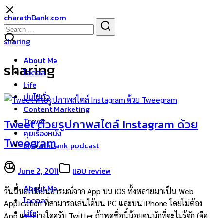
Skip
charathBank.com
to
Search
Search
content
for:
sharing
About Me
sharing
ไอดอล
Life
บ่นไปทั่ว
Content Marketing
Travel
Tweet ด้วยรูปภาพสไตล์ Instagram ด้วย
คุยเรื่องหนัง
Tweegram
charathbank podcast
June 2, 2011
แอบ review
About Me
วันนี้ขอเปลี่ยนอารมณ์จาก App บน iOS ทั้งหลายมาเป็น Web
ไอดอล
Application ที่สามารถเล่นได้บน PC และบน iPhone โดยไม่ต้อง
Life
App แต่อย่างใดครับ Twitter ถ้าพูดชื่อนี้น้อยคนนักที่จะไม่รู้จัก (คือ