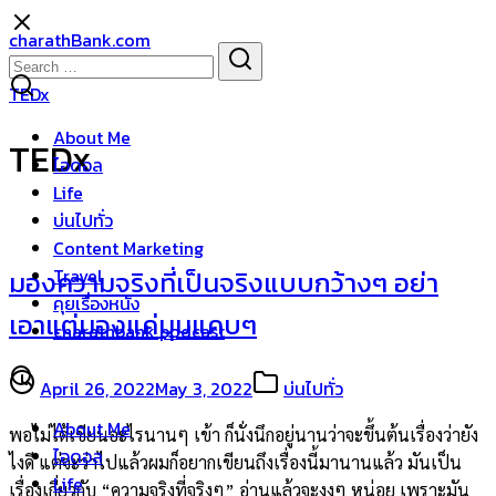
Skip
charathBank.com
to
Search
Search
content
for:
TEDx
About Me
TEDx
ไอดอล
Life
บ่นไปทั่ว
Content Marketing
Travel
มองความจริงที่เป็นจริงแบบกว้างๆ อย่า
คุยเรื่องหนัง
เอาแต่มองแค่มุมแคบๆ
charathbank podcast
April 26, 2022
May 3, 2022
บ่นไปทั่ว
About Me
พอไม่ได้เขียนอะไรนานๆ เข้า ก็นั่งนึกอยู่นานว่าจะขึ้นต้นเรื่องว่ายัง
ไอดอล
ไงดี แต่จะว่าไปแล้วผมก็อยากเขียนถึงเรื่องนี้มานานแล้ว มันเป็น
Life
เรื่องเกี่ยวกับ “ความจริงที่จริงๆ” อ่านแล้วจะงงๆ หน่อย เพราะมัน