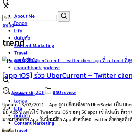
Skip
to
Search
Search
About Me
content
for:
ไอดอล
trend
Life
บ่นไปทั่ว
trend
Content Marketing
Travel
คุยเรื่องหนัง
charathbank podcast
[app iOS] รีวิว UberCurrent – Twitter client
January 18, 2011
แอบ review
About Me
ไอดอล
Update 13/02/2011 – App ถูกเปลี่ยนชื่อจาก UberSocial เป็น UberCu
Life
นี้มี App ที่เอาไว้ใช้ Tweet บน iOS ร่วมๆ 50 apps เข้าไปแล้ว ที่เร
บ่นไปทั่ว
มากมายหลาย App วันนี้ผมมีอีก App สำหรับคอ Twitter ตัวล่าสุดที่
Content Marketing
Travel