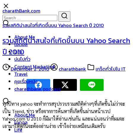
Skip
charathBank.com
to
Search
Search
content
for:
รวมสถิติน่าสนใจที่เกิดขึ้นบน Yahoo Search ปี 2010
About Me
รวมสถิติน่าสนใจที่เกิดขึ้นบน Yahoo Search
ไอดอล
ปี 2010
Life
บ่นไปทั่ว
Content Marketing
December 2, 2010
charathbank
เกร็ดทั่วไปใน IT
Travel
คุยเรื่องหนัง
charathbank podcast
ทุกปีทาง yahoo จะทำการสรุปรวบรวมสถิติต่างๆที่เกิดขึ้นไม่ว่าจะ
เป็น Trend, ข่าว หรือจากการค้นหาที่เกิดขึ้นผ่านหน้าเวป
About Me
Yahoo.com ปี 2010 ก็มีมาให้อ่านเช่นกัน และแน่นอนว่าที่ผมจะ
ไอดอล
เอามาให้ดูกันจะต้องอ่านง่าย เข้าใจง่ายเหมือนเดิมครับ
Life