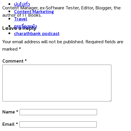
บ่นไปทั่ว
Content Manager, ex-Software Tester, Editor, Blogger, the
Content Marketing
author of IT Books.
Travel
คุยเรื่องหนัง
Leave a Reply
charathbank podcast
Your email address will not be published.
Required fields are
marked
*
Comment
*
Name
*
Email
*