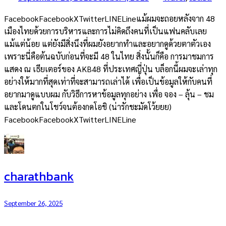
FacebookFacebookXTwitterLINELineแม้ผมจะถอยหลังจาก 48
เมืองไทยด้วยการบริหารและการไม่คิดถึงคนที่เป็นแฟนคลับเลย
แม้แต่น้อย แต่ยังมีสิ่งนึงที่ผมยังอยากทำและอยากดูด้วยตาตัวเอง
เพราะนี่คือต้นฉบับก่อนที่จะมี 48 ในไทย สิ่งนั้นก็คือ การมาชมการ
แสดง ณ เธียเตอร์ของ AKB48 ที่ประเทศญี่ปุ่น บล็อกนี้ผมจะเล่าทุก
อย่างให้มากที่สุดเท่าที่จะสามารถเล่าได้ เพื่อเป็นข้อมูลให้กับคนที่
อยากมาดูแบบผม กับวิธีการหาข้อมูลทุกอย่าง เพื่อ จอง – ลุ้น – ชม
และโดนตกในโชว์จนต้องกดโอชิ (น่ารักชะมัดโว้ยยย)
FacebookFacebookXTwitterLINELine
charathbank
September 26, 2025