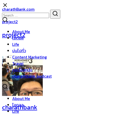
Skip
charathBank.com
to
Search
Search
content
for:
project2
About Me
project2
ไอดอล
Life
บ่นไปทั่ว
Content Marketing
Travel
คุยเรื่องหนัง
charathbank podcast
About Me
ไอดอล
charathbank
Life