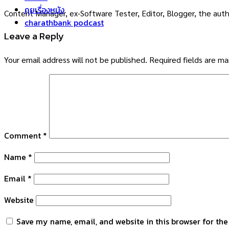
คุยเรื่องหนัง
Content Manager, ex-Software Tester, Editor, Blogger, the auth
charathbank podcast
Leave a Reply
Your email address will not be published.
Required fields are m
Comment
*
Name
*
Email
*
Website
Save my name, email, and website in this browser for th