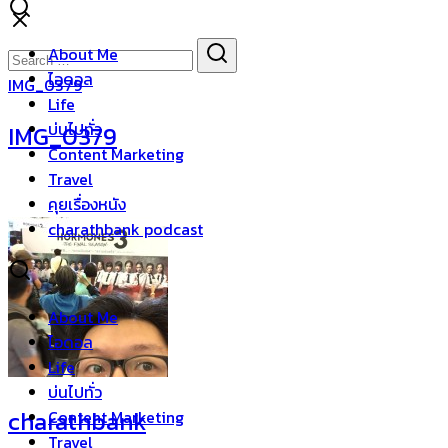
Skip
to
Search
Search
About Me
content
for:
ไอดอล
IMG_0379
Life
บ่นไปทั่ว
IMG_0379
Content Marketing
Travel
คุยเรื่องหนัง
charathbank podcast
About Me
ไอดอล
Life
บ่นไปทั่ว
charathbank
Content Marketing
Travel