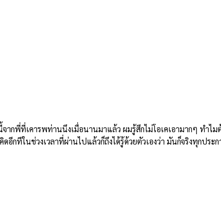
ี่ที่เคารพท่านนึงเมื่อนานมาแล้ว ผมรู้สึกไม่โอเคเอามากๆ ทำไมต้องม
อีกทีในช่วงเวลาที่ผ่านไปแล้วก็ถึงได้รู้ด้วยตัวเองว่า มันก็จริงทุกประก