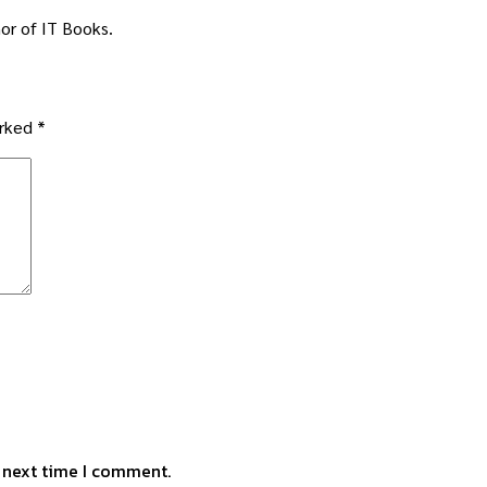
or of IT Books.
arked
*
e next time I comment.