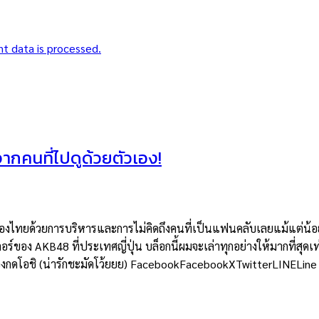
t data is processed.
าจากคนที่ไปดูด้วยตัวเอง!
ยด้วยการบริหารและการไม่คิดถึงคนที่เป็นแฟนคลับเลยแม้แต่น้อย แต่
อร์ของ AKB48 ที่ประเทศญี่ปุ่น บล็อกนี้ผมจะเล่าทุกอย่างให้มากที่สุดเท
ต้องกดโอชิ (น่ารักชะมัดโว้ยยย) FacebookFacebookXTwitterLINELine