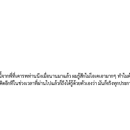
ี่ที่เคารพท่านนึงเมื่อนานมาแล้ว ผมรู้สึกไม่โอเคเอามากๆ ทำไมต้องม
อีกทีในช่วงเวลาที่ผ่านไปแล้วก็ถึงได้รู้ด้วยตัวเองว่า มันก็จริงทุกประก