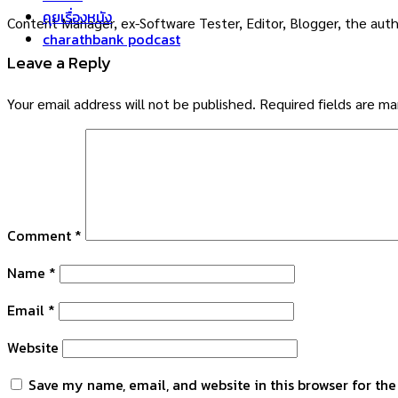
คุยเรื่องหนัง
Content Manager, ex-Software Tester, Editor, Blogger, the auth
charathbank podcast
Leave a Reply
Your email address will not be published.
Required fields are m
Comment
*
Name
*
Email
*
Website
Save my name, email, and website in this browser for th