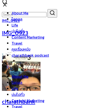
Skip
to
Search
Search
About Me
content
for:
ไอดอล
IMG_0923
Life
บ่นไปทั่ว
IMG_0923
Content Marketing
Travel
คุยเรื่องหนัง
charathbank podcast
About Me
ไอดอล
Life
บ่นไปทั่ว
charathbank
Content Marketing
Travel