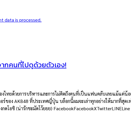
t data is processed.
าจากคนที่ไปดูด้วยตัวเอง!
ยด้วยการบริหารและการไม่คิดถึงคนที่เป็นแฟนคลับเลยแม้แต่น้อย แต่
อร์ของ AKB48 ที่ประเทศญี่ปุ่น บล็อกนี้ผมจะเล่าทุกอย่างให้มากที่สุดเท
ต้องกดโอชิ (น่ารักชะมัดโว้ยยย) FacebookFacebookXTwitterLINELine