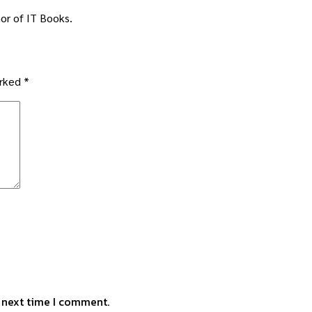
or of IT Books.
arked
*
e next time I comment.