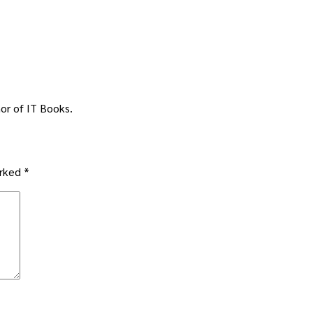
or of IT Books.
arked
*