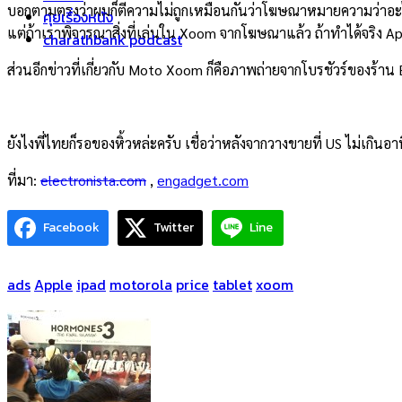
บอกตามตรงว่าผมก็ตีความไม่ถูกเหมือนกันว่าโฆษณาหมายความว่าอะไร
คุยเรื่องหนัง
แต่ถ้าเราพิจารณาสิ่งที่เล่นใน Xoom จากโฆษณาแล้ว ถ้าทำได้จริง 
charathbank podcast
ส่วนอีกข่าวที่เกี่ยวกับ Moto Xoom ก็คือภาพถ่ายจากโบรชัวร์ของร้
ยังไงพี่ไทยก็รอของหิ้วหล่ะครับ เชื่อว่าหลังจากวางขายที่ US ไม่เกิ
ที่มา:
electronista.com
,
engadget.com
Facebook
Twitter
Line
ads
Apple
ipad
motorola
price
tablet
xoom