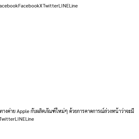
รับ FacebookFacebookXTwitterLINELine
ค่าย Apple กับผลิตภัณฑ์ใหม่ๆ ด้วยการคาดการณ์ล่วงหน้าว่าจะมี
XTwitterLINELine