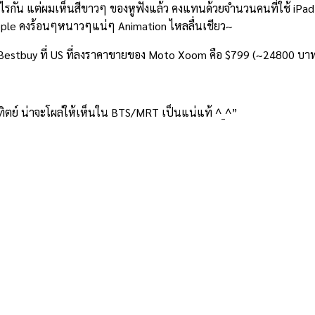
กัน แต่ผมเห็นสีขาวๆ ของหูฟังแล้ว คงแทนด้วยจำนวนคนที่ใช้ iPad 
Apple คงร้อนๆหนาวๆแน่ๆ Animation ไหลลื่นเชียว~
าน Bestbuy ที่ US ที่ลงราคาขายของ Moto Xoom คือ $799 (~24800 บาท
นอาทิตย์ น่าจะโผล่ให้เห็นใน BTS/MRT เป็นแน่แท้ ^_^”