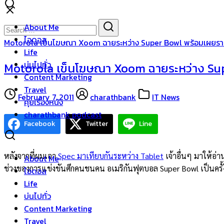
Skip
to
Search
Search
About Me
content
for:
ไอดอล
Motorola เข็นโฆษณา Xoom ฉายระหว่าง Super Bowl พร้อมเผยร
Life
บ่นไปทั่ว
Motorola เข็นโฆษณา Xoom ฉายระหว่าง Su
Content Marketing
Travel
February 7, 2011
charathbank
IT News
คุยเรื่องหนัง
charathbank podcast
Facebook
Twitter
Line
หลังจากที่ผมเอา
Spec มาเทียบกันระหว่าง Tablet
เจ้าอื่นๆ มาให้อ่
About Me
ช่วงของการแข่งขันศึกคนชนคน อเมริกันฟุตบอล Super Bowl เป็นครั
ไอดอล
Life
บ่นไปทั่ว
Content Marketing
Travel