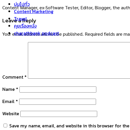
บ่นไปทั่ว
Content Manager, ex-Software Tester, Editor, Blogger, the auth
Content Marketing
Travel
Leave a Reply
คุยเรื่องหนัง
charathbank podcast
Your email address will not be published.
Required fields are m
Comment
*
Name
*
Email
*
Website
Save my name, email, and website in this browser for th