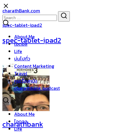
Skip
charathBank.com
to
Search
Search
content
for:
spec-tablet-ipad2
About Me
spec-tablet-ipad2
ไอดอล
Life
บ่นไปทั่ว
Content Marketing
Travel
คุยเรื่องหนัง
charathbank podcast
About Me
ไอดอล
charathbank
Life