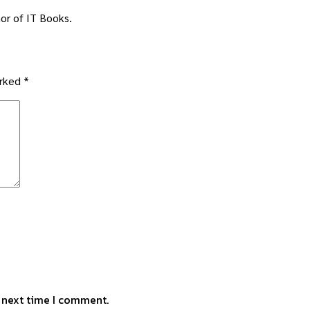
or of IT Books.
arked
*
e next time I comment.