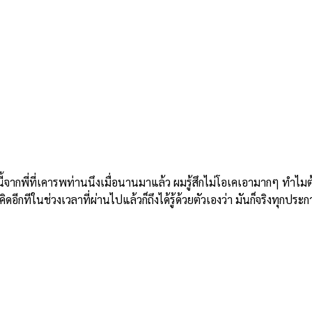
ี่ที่เคารพท่านนึงเมื่อนานมาแล้ว ผมรู้สึกไม่โอเคเอามากๆ ทำไมต้องม
อีกทีในช่วงเวลาที่ผ่านไปแล้วก็ถึงได้รู้ด้วยตัวเองว่า มันก็จริงทุกประก