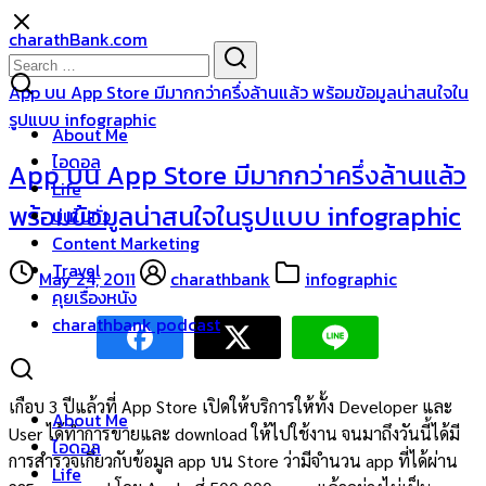
Skip
charathBank.com
to
Search
Search
content
for:
App บน App Store มีมากกว่าครึ่งล้านแล้ว พร้อมข้อมูลน่าสนใจใน
รูปแบบ infographic
About Me
ไอดอล
App บน App Store มีมากกว่าครึ่งล้านแล้ว
Life
พร้อมข้อมูลน่าสนใจในรูปแบบ infographic
บ่นไปทั่ว
Content Marketing
Travel
May 24, 2011
charathbank
infographic
คุยเรื่องหนัง
charathbank podcast
เกือบ 3 ปีแล้วที่ App Store เปิดให้บริการให้ทั้ง Developer และ
About Me
User ได้ทำการขายและ download ให้ไปใช้งาน จนมาถึงวันนี้ได้มี
ไอดอล
การสำรวจเกี่ยวกับข้อมูล app บน Store ว่ามีจำนวน app ที่ได้ผ่าน
Life