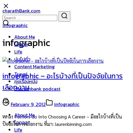
Skip
charathBank.com
to
Search
Search
content
for:
infographic
About Me
infographic
ไอดอล
Life
บ่นไปทั่ว
Content Marketing
Travel
infographic – อะไรบ้างที่เป็นปัจจัยในการ
คุยเรื่องหนัง
เลือกงาน
charathbank podcast
February 9, 2012
infographic
About Me
What Factors Go Into Choosing A Career – มีอะไรบ้างที่เป็น
ไอดอล
ปัจจัยในการเลือกงาน ที่มา: laurenbinning.com
Life