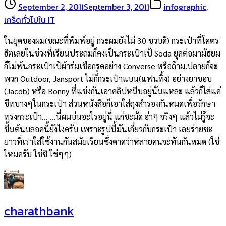
September 2, 2011
September 3, 2011
infographic
,
เกร็ดทั่วไปใน IT
ในยุคของผม(ขณะที่พิมพ์อยู่ กระผมยังไม่ 30 ขวบดี) กระเป๋าที่โคตร
ฮิตเลยในช่วงที่เรียนประถมก็คงเป็นกระเป๋าเป้ Soda ยุคต่อมามัธยม
ก็ไม่พ้นกระเป๋าเป้ผ้าร่มเชือกรูดอย่าง Converse หรือถ้าม.ปลายก็จะ
พวก Outdoor, Jansport ไม่ก็กระเป๋าแบน(แฟนทิ้ง) อย่างยาขอบ
(Jacob) หรือ Bonny ที่แข่งกันเอาคลิปหนีบอยู่นั่นแหละ แล้วก็ใส่แค่
ชีทบางๆในกระเป๋า ส่วนหนังสือก็เอาใส่ถุงสำรองกันหมดเพื่อรักษา
ทรงกระเป๋า… …นี่ผมบ่นอะไรอยู่นี่ แก่ชะมัด ฮ่าๆ จริงๆ แล้วไม่รู้จะ
ขึ้นต้นบลอคนี้ยังไงครับ เพราะรูปนี้มันเกี่ยวกับกระเป๋า เลยร่ายซะ
ยาวที่เราใส่ใช้งานกันสมัยเรียนซึ่งคาดว่าหลายคนจะทันกันหมด (ใช่
ไหมครับ ใช่ซิ ใช่ๆๆ)
charathbank