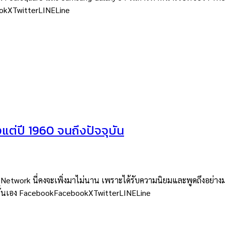
ookXTwitterLINELine
แต่ปี 1960 จนถึงปัจจุบัน
rk นี่คงจะเพิ่งมาไม่นาน เพราะได้รับความนิยมและพูดถึงอย่างมากในช
่านั้นเอง FacebookFacebookXTwitterLINELine