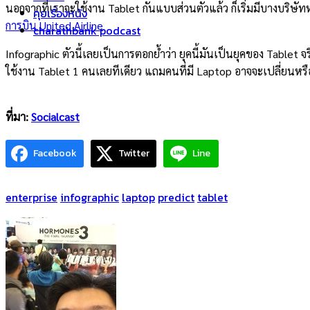
นอกจากที่เราจะใช้งาน Tablet กันแบบส่วนตัวแล้ว ก็เริ่มมีบางบริษั
คุยเรื่องหนัง
การบิน United Airline
charathbank podcast
Infographic ตัวนี้เลยเป็นการตอกย้ำว่า ยุคนี้มันเป็นยุคของ Table
ใช้งาน Tablet 1 คนเลยทีเดียว แถมคนที่มี Laptop อาจจะเปลี่ยนหรือเ
ที่มา:
Socialcast
Facebook
Twitter
Line
enterprise
infographic
laptop
predict
tablet