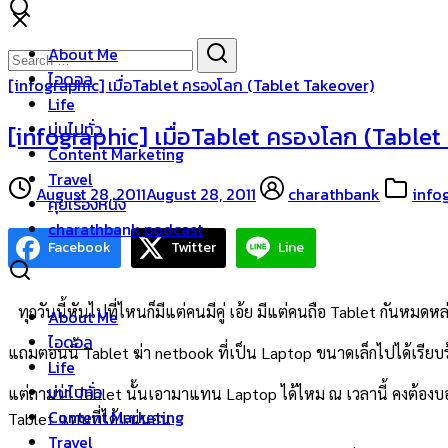
Skip
to
Search
Search
About Me
content
for:
ไอดอล
[infographic] เมื่อTablet ครองโลก (Tablet Takeover)
Life
บ่นไปทั่ว
[infographic] เมื่อTablet ครองโลก (Tablet
Content Marketing
Travel
August 28, 2011
August 28, 2011
charathbank
info
คุยเรื่องหนัง
charathbank podcast
Facebook
Twitter
Line
ทุกวันนี้หันไปที่ไหนก็มีแต่คนมีคู่ เอ้ย มีแต่คนถือ Tablet กัน
About Me
ไอดอล
แถมตอนนี้ Tablet ฆ่า netbook ที่เป็น Laptop ขนาดเล็กไปได้เรียบร
Life
บ่นไปทั่ว
แต่ถามว่า Tablet นั้นเอามาแทน Laptop ได้ไหม ณ เวลานี้ คงต้องบอก
Content Marketing
Tablet แทนที่ได้แน่นอน
Travel