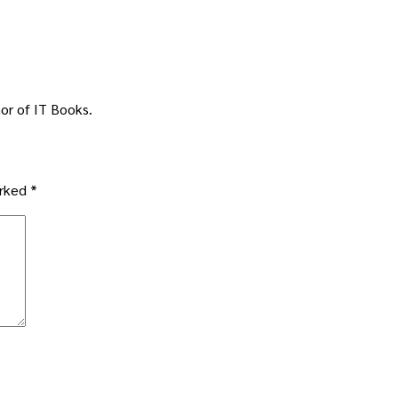
or of IT Books.
arked
*