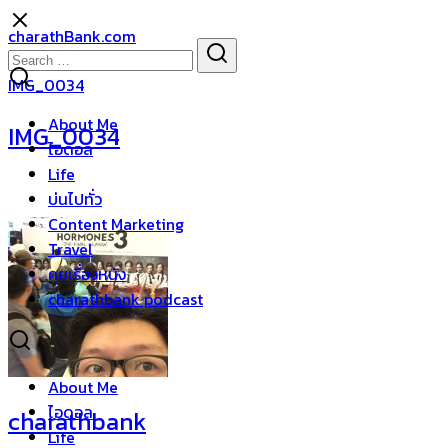
Skip
charathBank.com
to
Search
Search
content
for:
IMG_0034
About Me
IMG_0034
ไอดอล
Life
บ่นไปทั่ว
Content Marketing
Travel
คุยเรื่องหนัง
charathbank podcast
About Me
ไอดอล
charathbank
Life