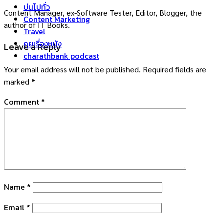
บ่นไปทั่ว
Content Manager, ex-Software Tester, Editor, Blogger, the
Content Marketing
author of IT Books.
Travel
คุยเรื่องหนัง
Leave a Reply
charathbank podcast
Your email address will not be published.
Required fields are
marked
*
Comment
*
Name
*
Email
*