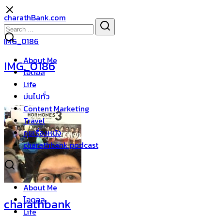
Skip
charathBank.com
to
Search
Search
content
for:
IMG_0186
About Me
IMG_0186
ไอดอล
Life
บ่นไปทั่ว
Content Marketing
Travel
คุยเรื่องหนัง
charathbank podcast
About Me
ไอดอล
charathbank
Life