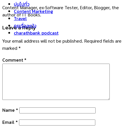
บ่นไปทั่ว
Content Manager, ex-Software Tester, Editor, Blogger, the
Content Marketing
author of IT Books.
Travel
คุยเรื่องหนัง
Leave a Reply
charathbank podcast
Your email address will not be published.
Required fields are
marked
*
Comment
*
Name
*
Email
*