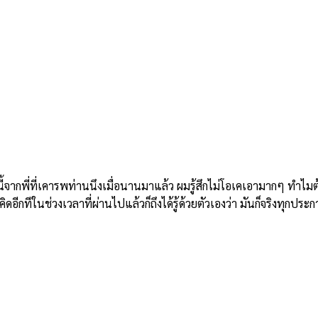
ี่ที่เคารพท่านนึงเมื่อนานมาแล้ว ผมรู้สึกไม่โอเคเอามากๆ ทำไมต้องม
อีกทีในช่วงเวลาที่ผ่านไปแล้วก็ถึงได้รู้ด้วยตัวเองว่า มันก็จริงทุกประก