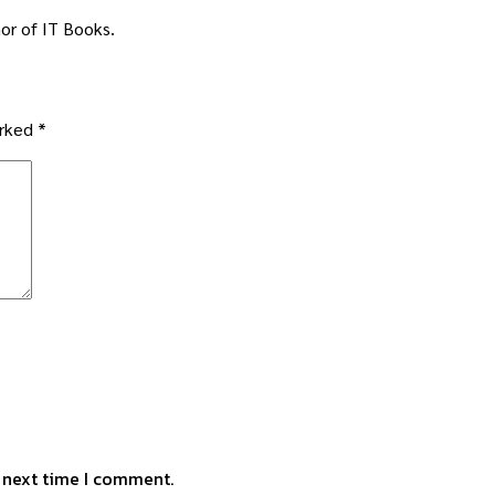
or of IT Books.
arked
*
e next time I comment.