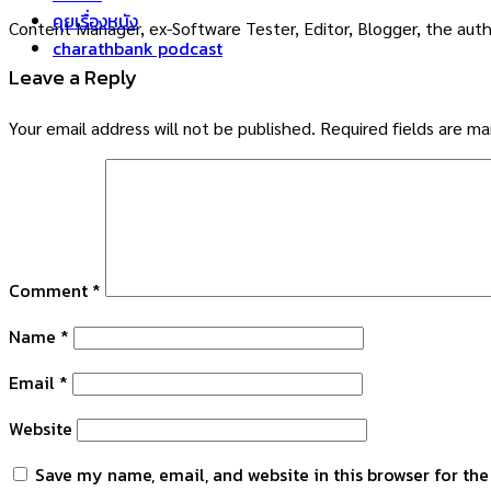
คุยเรื่องหนัง
Content Manager, ex-Software Tester, Editor, Blogger, the auth
charathbank podcast
Leave a Reply
Your email address will not be published.
Required fields are m
Comment
*
Name
*
Email
*
Website
Save my name, email, and website in this browser for th