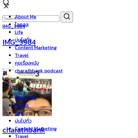
Skip
to
Search
Search
About Me
content
for:
ไอดอล
IMG_3984
Life
บ่นไปทั่ว
IMG_3984
Content Marketing
Travel
คุยเรื่องหนัง
charathbank podcast
About Me
ไอดอล
Life
บ่นไปทั่ว
charathbank
Content Marketing
Travel