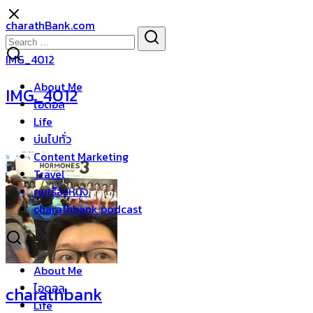
Skip
charathBank.com
to
Search
Search
content
for:
IMG_4012
About Me
IMG_4012
ไอดอล
Life
บ่นไปทั่ว
Content Marketing
Travel
คุยเรื่องหนัง
charathbank podcast
About Me
ไอดอล
charathbank
Life