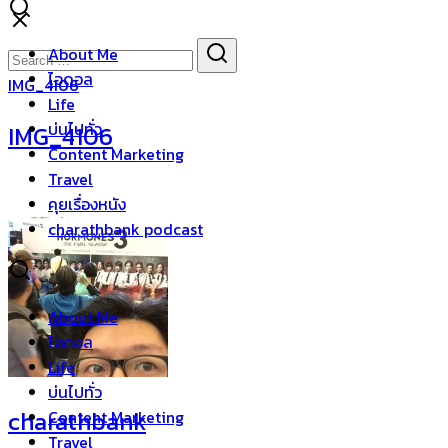
Skip
to
Search
Search
About Me
content
for:
ไอดอล
IMG_4106
Life
บ่นไปทั่ว
IMG_4106
Content Marketing
Travel
คุยเรื่องหนัง
charathbank podcast
About Me
ไอดอล
Life
บ่นไปทั่ว
charathbank
Content Marketing
Travel