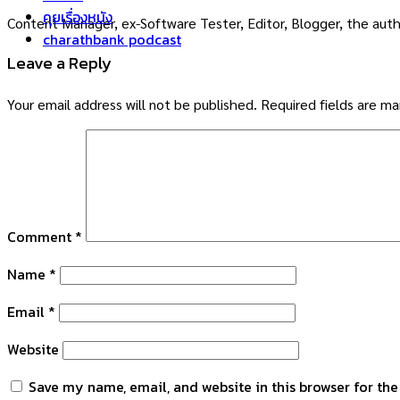
คุยเรื่องหนัง
Content Manager, ex-Software Tester, Editor, Blogger, the auth
charathbank podcast
Leave a Reply
Your email address will not be published.
Required fields are m
Comment
*
Name
*
Email
*
Website
Save my name, email, and website in this browser for th