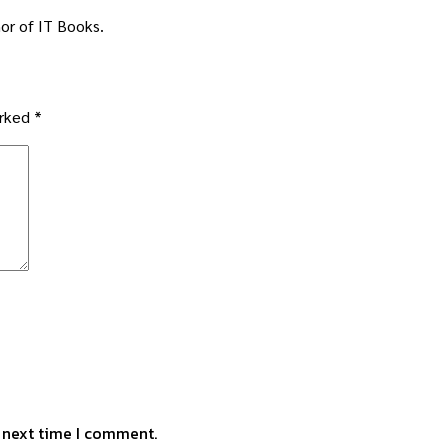
or of IT Books.
arked
*
e next time I comment.