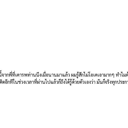
ี่ที่เคารพท่านนึงเมื่อนานมาแล้ว ผมรู้สึกไม่โอเคเอามากๆ ทำไมต้องม
อีกทีในช่วงเวลาที่ผ่านไปแล้วก็ถึงได้รู้ด้วยตัวเองว่า มันก็จริงทุกประก