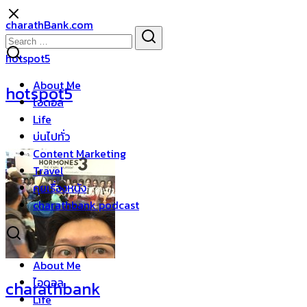
Skip
charathBank.com
to
Search
Search
content
for:
hotspot5
About Me
hotspot5
ไอดอล
Life
บ่นไปทั่ว
Content Marketing
Travel
คุยเรื่องหนัง
charathbank podcast
About Me
ไอดอล
charathbank
Life