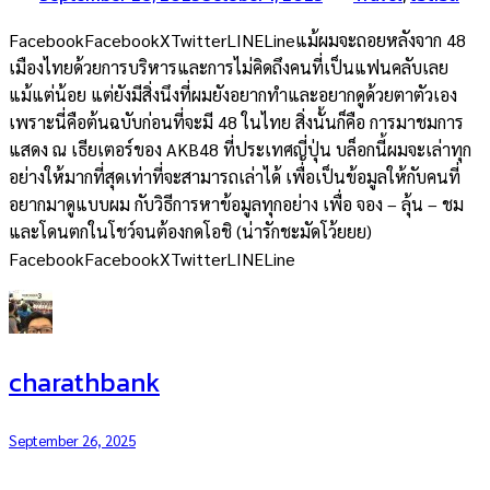
FacebookFacebookXTwitterLINELineแม้ผมจะถอยหลังจาก 48
เมืองไทยด้วยการบริหารและการไม่คิดถึงคนที่เป็นแฟนคลับเลย
แม้แต่น้อย แต่ยังมีสิ่งนึงที่ผมยังอยากทำและอยากดูด้วยตาตัวเอง
เพราะนี่คือต้นฉบับก่อนที่จะมี 48 ในไทย สิ่งนั้นก็คือ การมาชมการ
แสดง ณ เธียเตอร์ของ AKB48 ที่ประเทศญี่ปุ่น บล็อกนี้ผมจะเล่าทุก
อย่างให้มากที่สุดเท่าที่จะสามารถเล่าได้ เพื่อเป็นข้อมูลให้กับคนที่
อยากมาดูแบบผม กับวิธีการหาข้อมูลทุกอย่าง เพื่อ จอง – ลุ้น – ชม
และโดนตกในโชว์จนต้องกดโอชิ (น่ารักชะมัดโว้ยยย)
FacebookFacebookXTwitterLINELine
charathbank
September 26, 2025