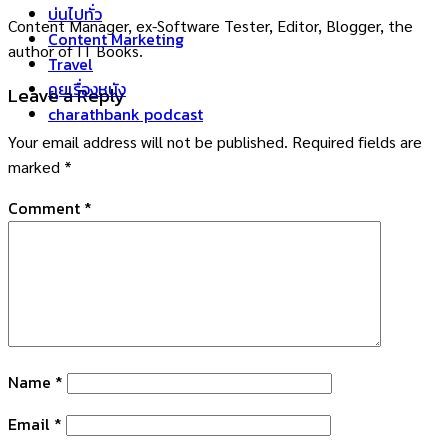
บ่นไปทั่ว
Content Manager, ex-Software Tester, Editor, Blogger, the
Content Marketing
author of IT Books.
Travel
คุยเรื่องหนัง
Leave a Reply
charathbank podcast
Your email address will not be published.
Required fields are
marked
*
Comment
*
Name
*
Email
*