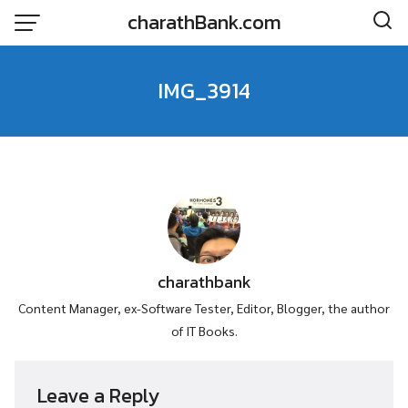
Skip
charathBank.com
to
content
IMG_3914
charathbank
Content Manager, ex-Software Tester, Editor, Blogger, the author
of IT Books.
Leave a Reply