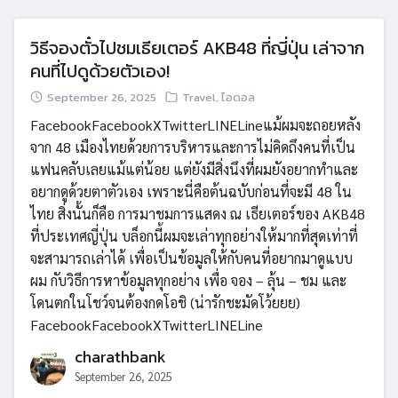
วิธีจองตั๋วไปชมเธียเตอร์ AKB48 ที่ญี่ปุ่น เล่าจาก
คนที่ไปดูด้วยตัวเอง!
Search
Search
September 26, 2025
Travel
,
ไอดอล
for:
FacebookFacebookXTwitterLINELineแม้ผมจะถอยหลัง
จาก 48 เมืองไทยด้วยการบริหารและการไม่คิดถึงคนที่เป็น
แฟนคลับเลยแม้แต่น้อย แต่ยังมีสิ่งนึงที่ผมยังอยากทำและ
อยากดูด้วยตาตัวเอง เพราะนี่คือต้นฉบับก่อนที่จะมี 48 ใน
ไทย สิ่งนั้นก็คือ การมาชมการแสดง ณ เธียเตอร์ของ AKB48
ที่ประเทศญี่ปุ่น บล็อกนี้ผมจะเล่าทุกอย่างให้มากที่สุดเท่าที่
จะสามารถเล่าได้ เพื่อเป็นข้อมูลให้กับคนที่อยากมาดูแบบ
ผม กับวิธีการหาข้อมูลทุกอย่าง เพื่อ จอง – ลุ้น – ชม และ
โดนตกในโชว์จนต้องกดโอชิ (น่ารักชะมัดโว้ยยย)
FacebookFacebookXTwitterLINELine
charathbank
September 26, 2025