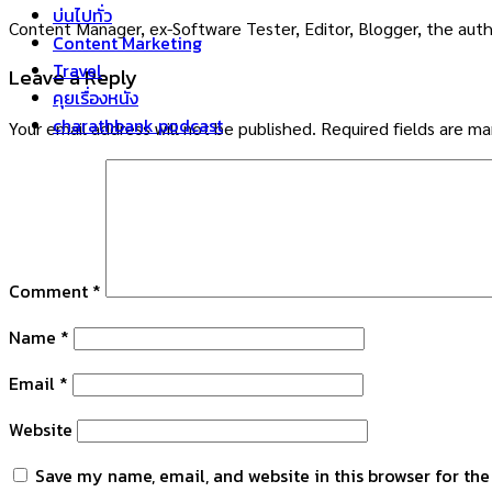
บ่นไปทั่ว
Content Manager, ex-Software Tester, Editor, Blogger, the auth
Content Marketing
Travel
Leave a Reply
คุยเรื่องหนัง
charathbank podcast
Your email address will not be published.
Required fields are m
Comment
*
Name
*
Email
*
Website
Save my name, email, and website in this browser for th