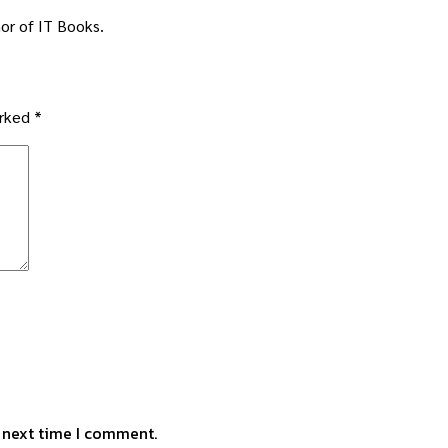
or of IT Books.
arked
*
e next time I comment.