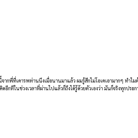
ี่ที่เคารพท่านนึงเมื่อนานมาแล้ว ผมรู้สึกไม่โอเคเอามากๆ ทำไมต้องม
อีกทีในช่วงเวลาที่ผ่านไปแล้วก็ถึงได้รู้ด้วยตัวเองว่า มันก็จริงทุกประก