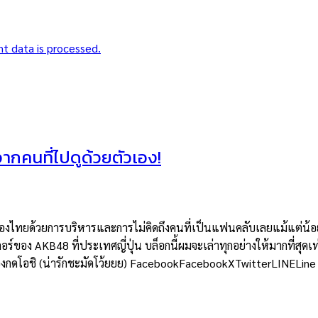
t data is processed.
าจากคนที่ไปดูด้วยตัวเอง!
ยด้วยการบริหารและการไม่คิดถึงคนที่เป็นแฟนคลับเลยแม้แต่น้อย แต่
อร์ของ AKB48 ที่ประเทศญี่ปุ่น บล็อกนี้ผมจะเล่าทุกอย่างให้มากที่สุดเท
ต้องกดโอชิ (น่ารักชะมัดโว้ยยย) FacebookFacebookXTwitterLINELine