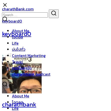
Skip
charathBank.com
to
Search
Search
content
for:
keyboard0
About Me
keyboard0
ไอดอล
Life
บ่นไปทั่ว
Content Marketing
Travel
คุยเรื่องหนัง
charathbank podcast
About Me
ไอดอล
charathbank
Life