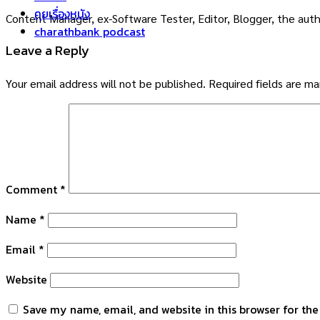
คุยเรื่องหนัง
Content Manager, ex-Software Tester, Editor, Blogger, the auth
charathbank podcast
Leave a Reply
Your email address will not be published.
Required fields are m
Comment
*
Name
*
Email
*
Website
Save my name, email, and website in this browser for th