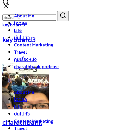
Skip
to
Search
Search
About Me
content
for:
ไอดอล
keyboard3
Life
บ่นไปทั่ว
keyboard3
Content Marketing
Travel
คุยเรื่องหนัง
charathbank podcast
About Me
ไอดอล
Life
บ่นไปทั่ว
charathbank
Content Marketing
Travel