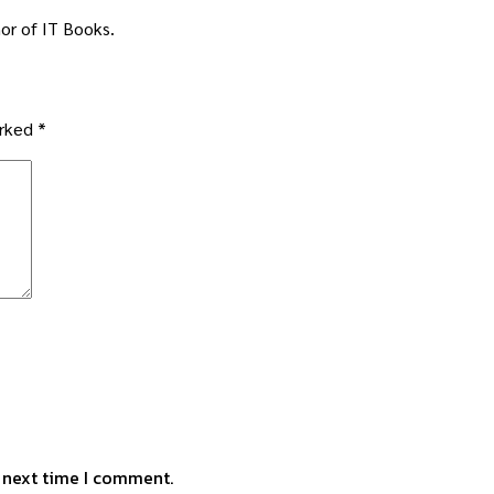
or of IT Books.
arked
*
e next time I comment.