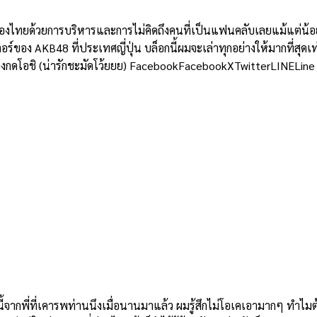
ยด้วยการบริหารและการไม่คิดถึงคนที่เป็นแฟนคลับเลยแม้แต่น้อย แต่
อร์ของ AKB48 ที่ประเทศญี่ปุ่น บล็อกนี้ผมจะเล่าทุกอย่างให้มากที่สุดเท
ต้องกดโอชิ (น่ารักชะมัดโว้ยยย) FacebookFacebookXTwitterLINELine
ี่ที่เคารพท่านนึงเมื่อนานมาแล้ว ผมรู้สึกไม่โอเคเอามากๆ ทำไมต้องม