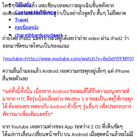
บ่นไปทั่ว
ไหนๆ ได้ลองแล้ว เลยเขียนบลอคภาวะฉุกเฉินขึ้นหลังจาก
Content Marketing
download และลองใช้งานดูว่าเป็นอย่างไรดูครับ สั้นๆ ไม่ยืดยาด
Travel
คุยเรื่องหนัง
charathbank podcast
ถ่ายโดย iPad2 นะครับ (จะได้ดูได้เลยว่าถ่าย video ผ่าน iPad2 ว่า
ออกมาชัดขนาดไหนเป็นของแถม)
[youtube=http://www.youtube.com/watch?v=8u5eYffFMY0]
ความลื่นถ้ามองแล้ว Android เจอความกระตุกอยู่เล็กๆ แต่ iPhone
ลื่นพอตัวเลย
*แต่ทั้งนี้ทั้งนั้น เนื่องจาก Android ของผมที่ได้รับความอนุเคราะห์
มาจาก HTC คือรุ่นน้องเล็กอย่าง Wildfire S อาจจะเป็นเหตุให้กระตุก
ได้ ต้องลองตรวจสอบกับ Android ตัวบิ๊กๆ รุ่นอื่นๆ เพื่อประกอบการ
พิจารณาเพิ่มเติมนะครับ*
จาก Youtube เจอความต่างของ App ระหว่าง 2 OS ที่เห็นชัดๆ
ได้แก่การเลื่อนเปลี่ยนหน้าครับ บน Android เมื่อสุดหน้าแล้วจะไม่มี