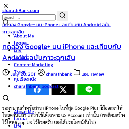
Skip
charathBank.com
to
Search
Search
content
for:
ทดลอง Google+ บน iPhone และเทียบกับ Android ฉบับ
ภาวะฉุกเฉิน
About Me
ไอดอล
ทดลอง Google+ บน iPhone และเทียบกับ
Life
Android ฉบับภาวะฉุกเฉิน
บ่นไปทั่ว
Content Marketing
Travel
July 20, 2011
charathbank
แอบ review
คุยเรื่องหนัง
charathbank podcast
รอมานานสำหรับสาวก iPhone ในที่สุด Google Plus ก็มีออกมาให้
About Me
โหลดกันแล้ว แต่ว่าใช้ได้เฉพาะ US Account เท่านั้น (พอดีผมสร้าง
ไอดอล
ไว้โหลด app US ไว้ด้วยครับ เลยได้ประโยชน์กันไป)
Life