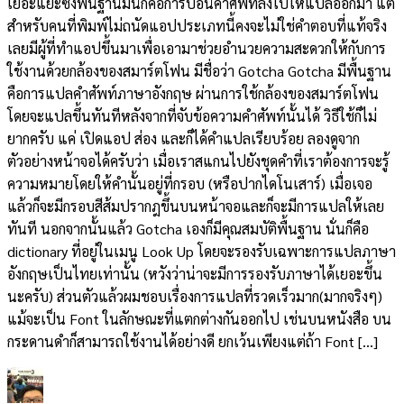
เยอะแยะซึ่งพื้นฐานมันก็คือการป้อนคำศัพท์ลงไปให้แปลออกมา แต่
สำหรับคนที่พิมพ์ไม่ถนัดแอปประเภทนี้คงจะไม่ใช่คำตอบที่แท้จริง
เลยมีผู้ที่ทำแอปขึ้นมาเพื่อเอามาช่วยอำนวยความสะดวกให้กับการ
ใช้งานด้วยกล้องของสมาร์ตโฟน มีชื่อว่า Gotcha Gotcha มีพื้นฐาน
คือการแปลคำศัพท์ภาษาอังกฤษ ผ่านการใช้กล้องของสมาร์ตโฟน
โดยจะแปลขึ้นทันทีหลังจากที่จับข้อความคำศัพท์นั้นได้ วิธีใช้ก็ไม่
ยากครับ แค่ เปิดแอป ส่อง และก็ได้คำแปลเรียบร้อย ลองดูจาก
ตัวอย่างหน้าจอได้ครับว่า เมื่อเราสแกนไปยังชุดคำที่เราต้องการจะรู้
ความหมายโดยให้คำนั้นอยู่ที่กรอบ (หรือปากไดโนเสาร์) เมื่อเจอ
แล้วก็จะมีกรอบสีส้มปรากฎขึ้นบนหน้าจอและก็จะมีการแปลให้เลย
ทันที นอกจากนั้นแล้ว Gotcha เองก็มีคุณสมบัติพื้นฐาน นั่นก็คือ
dictionary ที่อยู่ในเมนู Look Up โดยจะรองรับเฉพาะการแปลภาษา
อังกฤษเป็นไทยเท่านั้น (หวังว่าน่าจะมีการรองรับภาษาได้เยอะขึ้น
นะครับ) ส่วนตัวแล้วผมชอบเรื่องการแปลที่รวดเร็วมาก(มากจริงๆ)
แม้จะเป็น Font ในลักษณะที่แตกต่างกันออกไป เช่นบนหนังสือ บน
กระดานดำก็สามารถใช้งานได้อย่างดี ยกเว้นเพียงแต่ถ้า Font […]