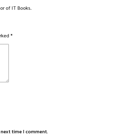
or of IT Books.
arked
*
e next time I comment.