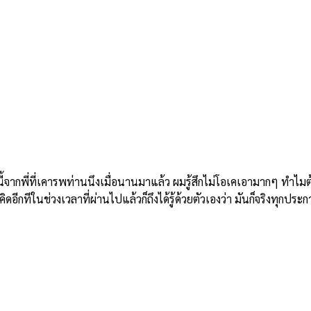
ี่ที่เคารพท่านนึงเมื่อนานมาแล้ว ผมรู้สึกไม่โอเคเอามากๆ ทำไมต้องม
อีกทีในช่วงเวลาที่ผ่านไปแล้วก็ถึงได้รู้ด้วยตัวเองว่า มันก็จริงทุกประก