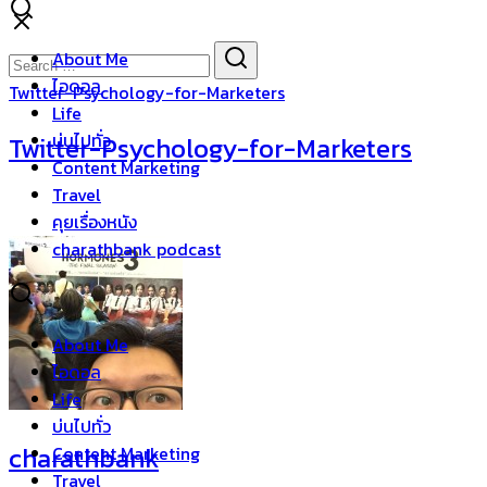
Skip
to
Search
Search
About Me
content
for:
ไอดอล
Twitter-Psychology-for-Marketers
Life
บ่นไปทั่ว
Twitter-Psychology-for-Marketers
Content Marketing
Travel
คุยเรื่องหนัง
charathbank podcast
About Me
ไอดอล
Life
บ่นไปทั่ว
charathbank
Content Marketing
Travel