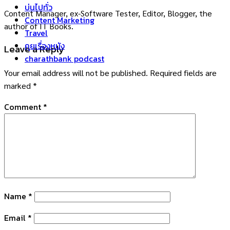
บ่นไปทั่ว
Content Manager, ex-Software Tester, Editor, Blogger, the
Content Marketing
author of IT Books.
Travel
คุยเรื่องหนัง
Leave a Reply
charathbank podcast
Your email address will not be published.
Required fields are
marked
*
Comment
*
Name
*
Email
*