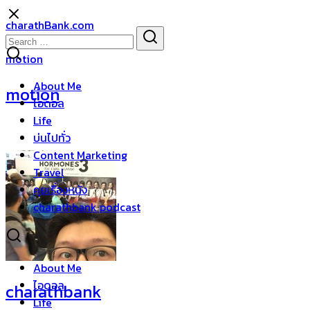
Skip
charathBank.com
to
Search
Search
content
for:
motion
About Me
motion
ไอดอล
Life
บ่นไปทั่ว
Content Marketing
Travel
คุยเรื่องหนัง
charathbank podcast
About Me
ไอดอล
charathbank
Life