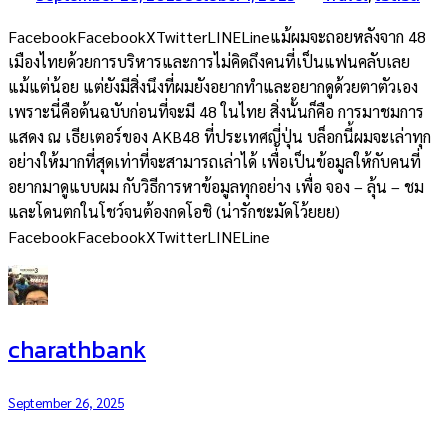
FacebookFacebookXTwitterLINELineแม้ผมจะถอยหลังจาก 48
เมืองไทยด้วยการบริหารและการไม่คิดถึงคนที่เป็นแฟนคลับเลย
แม้แต่น้อย แต่ยังมีสิ่งนึงที่ผมยังอยากทำและอยากดูด้วยตาตัวเอง
เพราะนี่คือต้นฉบับก่อนที่จะมี 48 ในไทย สิ่งนั้นก็คือ การมาชมการ
แสดง ณ เธียเตอร์ของ AKB48 ที่ประเทศญี่ปุ่น บล็อกนี้ผมจะเล่าทุก
อย่างให้มากที่สุดเท่าที่จะสามารถเล่าได้ เพื่อเป็นข้อมูลให้กับคนที่
อยากมาดูแบบผม กับวิธีการหาข้อมูลทุกอย่าง เพื่อ จอง – ลุ้น – ชม
และโดนตกในโชว์จนต้องกดโอชิ (น่ารักชะมัดโว้ยยย)
FacebookFacebookXTwitterLINELine
charathbank
September 26, 2025