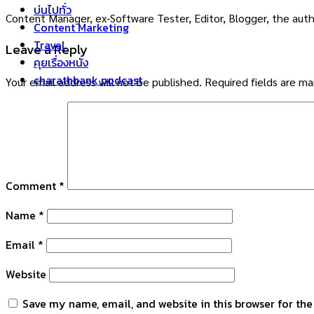
บ่นไปทั่ว
Content Manager, ex-Software Tester, Editor, Blogger, the auth
Content Marketing
Travel
Leave a Reply
คุยเรื่องหนัง
charathbank podcast
Your email address will not be published.
Required fields are m
Comment
*
Name
*
Email
*
Website
Save my name, email, and website in this browser for th