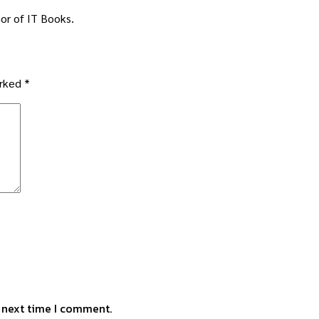
or of IT Books.
arked
*
e next time I comment.