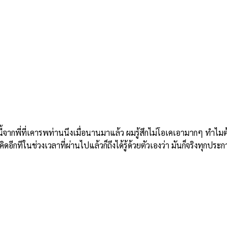
ี่ที่เคารพท่านนึงเมื่อนานมาแล้ว ผมรู้สึกไม่โอเคเอามากๆ ทำไมต้องม
อีกทีในช่วงเวลาที่ผ่านไปแล้วก็ถึงได้รู้ด้วยตัวเองว่า มันก็จริงทุกประก