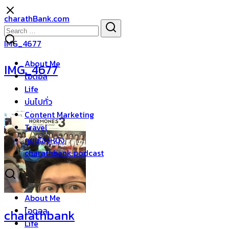
Skip
charathBank.com
to
Search
Search
content
for:
IMG_4677
About Me
IMG_4677
ไอดอล
Life
บ่นไปทั่ว
Content Marketing
Travel
คุยเรื่องหนัง
charathbank podcast
About Me
ไอดอล
charathbank
Life