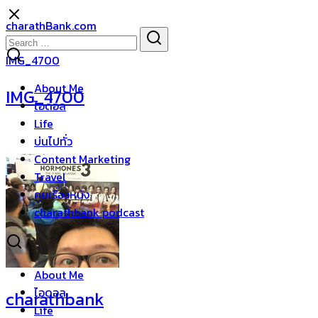
Skip
charathBank.com
to
Search
Search
content
for:
IMG_4700
About Me
IMG_4700
ไอดอล
Life
บ่นไปทั่ว
Content Marketing
Travel
คุยเรื่องหนัง
charathbank podcast
About Me
ไอดอล
charathbank
Life