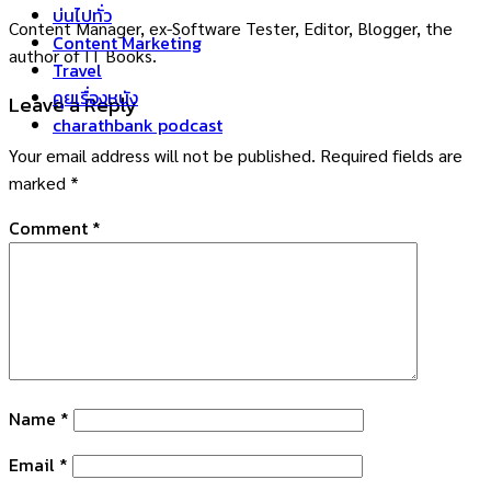
บ่นไปทั่ว
Content Manager, ex-Software Tester, Editor, Blogger, the
Content Marketing
author of IT Books.
Travel
คุยเรื่องหนัง
Leave a Reply
charathbank podcast
Your email address will not be published.
Required fields are
marked
*
Comment
*
Name
*
Email
*