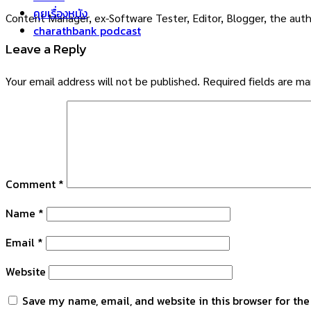
คุยเรื่องหนัง
Content Manager, ex-Software Tester, Editor, Blogger, the auth
charathbank podcast
Leave a Reply
Your email address will not be published.
Required fields are m
Comment
*
Name
*
Email
*
Website
Save my name, email, and website in this browser for th