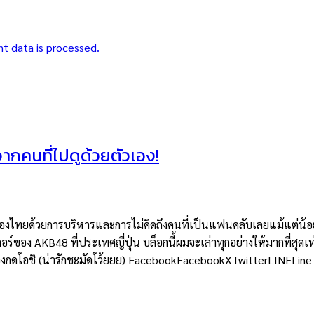
t data is processed.
าจากคนที่ไปดูด้วยตัวเอง!
ยด้วยการบริหารและการไม่คิดถึงคนที่เป็นแฟนคลับเลยแม้แต่น้อย แต่
อร์ของ AKB48 ที่ประเทศญี่ปุ่น บล็อกนี้ผมจะเล่าทุกอย่างให้มากที่สุดเท
ต้องกดโอชิ (น่ารักชะมัดโว้ยยย) FacebookFacebookXTwitterLINELine