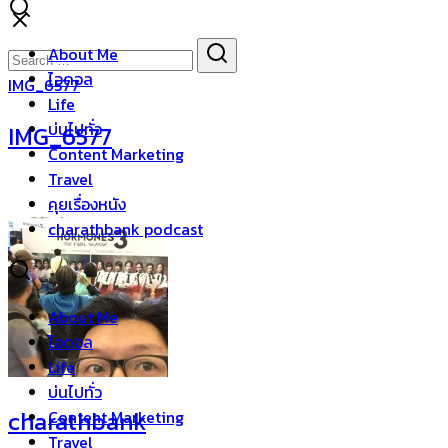
Skip
to
Search
Search
About Me
content
for:
ไอดอล
IMG_6577
Life
บ่นไปทั่ว
IMG_6577
Content Marketing
Travel
คุยเรื่องหนัง
charathbank podcast
About Me
ไอดอล
Life
บ่นไปทั่ว
charathbank
Content Marketing
Travel