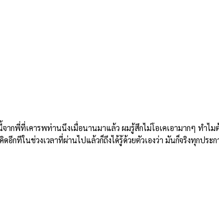
ี่ที่เคารพท่านนึงเมื่อนานมาแล้ว ผมรู้สึกไม่โอเคเอามากๆ ทำไมต้องม
อีกทีในช่วงเวลาที่ผ่านไปแล้วก็ถึงได้รู้ด้วยตัวเองว่า มันก็จริงทุกประก