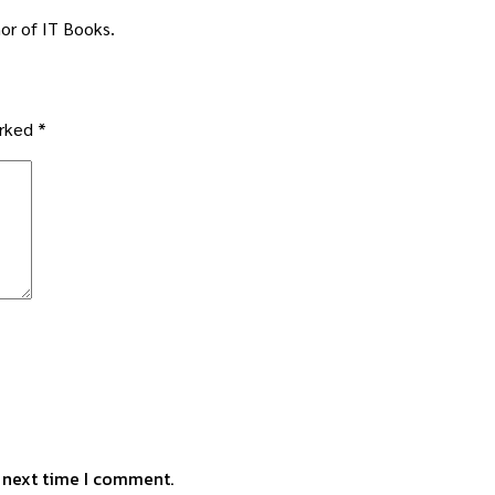
or of IT Books.
arked
*
e next time I comment.