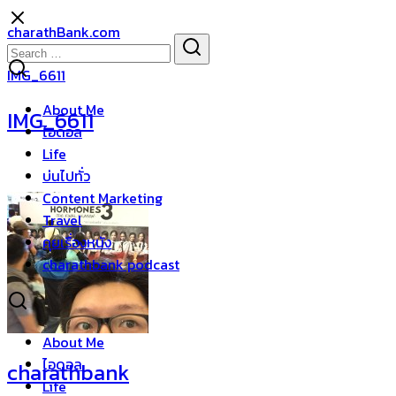
Skip
charathBank.com
to
Search
Search
content
for:
IMG_6611
About Me
IMG_6611
ไอดอล
Life
บ่นไปทั่ว
Content Marketing
Travel
คุยเรื่องหนัง
charathbank podcast
About Me
ไอดอล
charathbank
Life