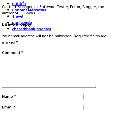
บ่นไปทั่ว
Content Manager, ex-Software Tester, Editor, Blogger, the
Content Marketing
author of IT Books.
Travel
คุยเรื่องหนัง
Leave a Reply
charathbank podcast
Your email address will not be published.
Required fields are
marked
*
Comment
*
Name
*
Email
*