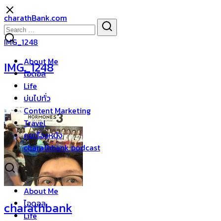
Skip
charathBank.com
to
Search
Search
content
for:
IMG_1248
About Me
IMG_1248
ไอดอล
Life
บ่นไปทั่ว
Content Marketing
Travel
คุยเรื่องหนัง
charathbank podcast
About Me
ไอดอล
charathbank
Life