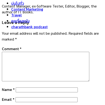
บ่นไปทั่ว
Content Manager, ex-Software Tester, Editor, Blogger, the
Content Marketing
author of IT Books.
Travel
คุยเรื่องหนัง
Leave a Reply
charathbank podcast
Your email address will not be published.
Required fields are
marked
*
Comment
*
Name
*
Email
*