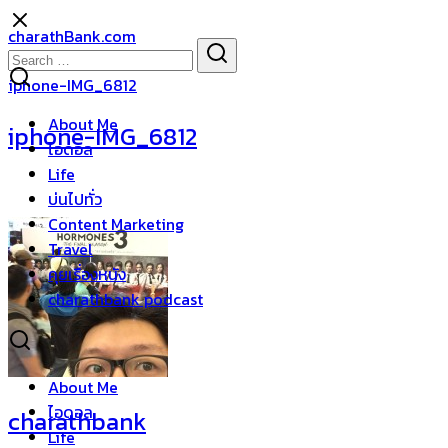
Skip
charathBank.com
to
Search
Search
content
for:
iphone-IMG_6812
About Me
iphone-IMG_6812
ไอดอล
Life
บ่นไปทั่ว
Content Marketing
Travel
คุยเรื่องหนัง
charathbank podcast
About Me
ไอดอล
charathbank
Life