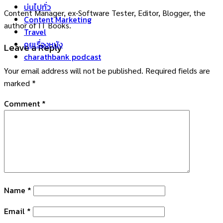
บ่นไปทั่ว
Content Manager, ex-Software Tester, Editor, Blogger, the
Content Marketing
author of IT Books.
Travel
คุยเรื่องหนัง
Leave a Reply
charathbank podcast
Your email address will not be published.
Required fields are
marked
*
Comment
*
Name
*
Email
*