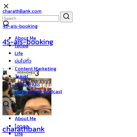
Skip
charathBank.com
to
Search
Search
content
for:
4S-ais-booking
About Me
4S-ais-booking
ไอดอล
Life
บ่นไปทั่ว
Content Marketing
Travel
คุยเรื่องหนัง
charathbank podcast
About Me
ไอดอล
charathbank
Life