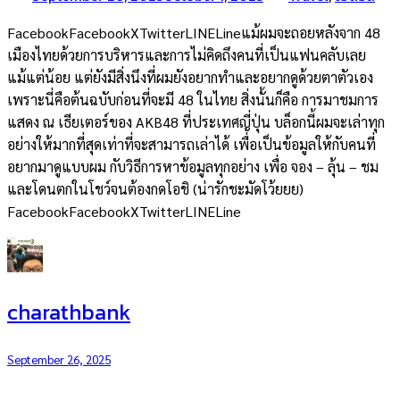
FacebookFacebookXTwitterLINELineแม้ผมจะถอยหลังจาก 48
เมืองไทยด้วยการบริหารและการไม่คิดถึงคนที่เป็นแฟนคลับเลย
แม้แต่น้อย แต่ยังมีสิ่งนึงที่ผมยังอยากทำและอยากดูด้วยตาตัวเอง
เพราะนี่คือต้นฉบับก่อนที่จะมี 48 ในไทย สิ่งนั้นก็คือ การมาชมการ
แสดง ณ เธียเตอร์ของ AKB48 ที่ประเทศญี่ปุ่น บล็อกนี้ผมจะเล่าทุก
อย่างให้มากที่สุดเท่าที่จะสามารถเล่าได้ เพื่อเป็นข้อมูลให้กับคนที่
อยากมาดูแบบผม กับวิธีการหาข้อมูลทุกอย่าง เพื่อ จอง – ลุ้น – ชม
และโดนตกในโชว์จนต้องกดโอชิ (น่ารักชะมัดโว้ยยย)
FacebookFacebookXTwitterLINELine
charathbank
September 26, 2025