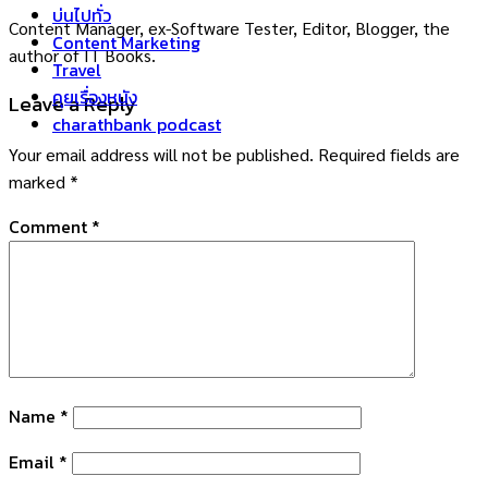
บ่นไปทั่ว
Content Manager, ex-Software Tester, Editor, Blogger, the
Content Marketing
author of IT Books.
Travel
คุยเรื่องหนัง
Leave a Reply
charathbank podcast
Your email address will not be published.
Required fields are
marked
*
Comment
*
Name
*
Email
*