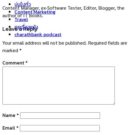
บ่นไปทั่ว
Content Manager, ex-Software Tester, Editor, Blogger, the
Content Marketing
author of IT Books.
Travel
คุยเรื่องหนัง
Leave a Reply
charathbank podcast
Your email address will not be published.
Required fields are
marked
*
Comment
*
Name
*
Email
*