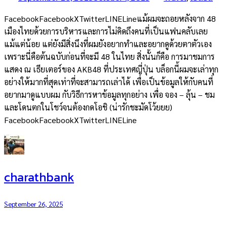
FacebookFacebookXTwitterLINELineแม้ผมจะถอยหลังจาก 48
เมืองไทยด้วยการบริหารและการไม่คิดถึงคนที่เป็นแฟนคลับเลย
แม้แต่น้อย แต่ยังมีสิ่งนึงที่ผมยังอยากทำและอยากดูด้วยตาตัวเอง
เพราะนี่คือต้นฉบับก่อนที่จะมี 48 ในไทย สิ่งนั้นก็คือ การมาชมการ
แสดง ณ เธียเตอร์ของ AKB48 ที่ประเทศญี่ปุ่น บล็อกนี้ผมจะเล่าทุก
อย่างให้มากที่สุดเท่าที่จะสามารถเล่าได้ เพื่อเป็นข้อมูลให้กับคนที่
อยากมาดูแบบผม กับวิธีการหาข้อมูลทุกอย่าง เพื่อ จอง – ลุ้น – ชม
และโดนตกในโชว์จนต้องกดโอชิ (น่ารักชะมัดโว้ยยย)
FacebookFacebookXTwitterLINELine
charathbank
September 26, 2025