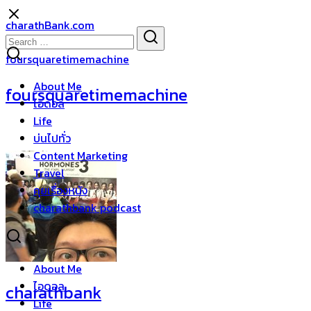
Skip
charathBank.com
to
Search
Search
content
for:
foursquaretimemachine
About Me
foursquaretimemachine
ไอดอล
Life
บ่นไปทั่ว
Content Marketing
Travel
คุยเรื่องหนัง
charathbank podcast
About Me
ไอดอล
charathbank
Life