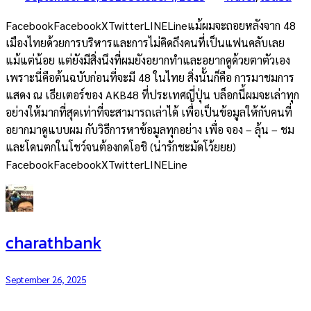
FacebookFacebookXTwitterLINELineแม้ผมจะถอยหลังจาก 48
เมืองไทยด้วยการบริหารและการไม่คิดถึงคนที่เป็นแฟนคลับเลย
แม้แต่น้อย แต่ยังมีสิ่งนึงที่ผมยังอยากทำและอยากดูด้วยตาตัวเอง
เพราะนี่คือต้นฉบับก่อนที่จะมี 48 ในไทย สิ่งนั้นก็คือ การมาชมการ
แสดง ณ เธียเตอร์ของ AKB48 ที่ประเทศญี่ปุ่น บล็อกนี้ผมจะเล่าทุก
อย่างให้มากที่สุดเท่าที่จะสามารถเล่าได้ เพื่อเป็นข้อมูลให้กับคนที่
อยากมาดูแบบผม กับวิธีการหาข้อมูลทุกอย่าง เพื่อ จอง – ลุ้น – ชม
และโดนตกในโชว์จนต้องกดโอชิ (น่ารักชะมัดโว้ยยย)
FacebookFacebookXTwitterLINELine
charathbank
September 26, 2025