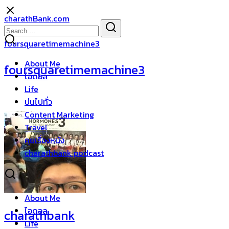
Skip
charathBank.com
to
Search
Search
content
for:
foursquaretimemachine3
About Me
foursquaretimemachine3
ไอดอล
Life
บ่นไปทั่ว
Content Marketing
Travel
คุยเรื่องหนัง
charathbank podcast
About Me
ไอดอล
charathbank
Life