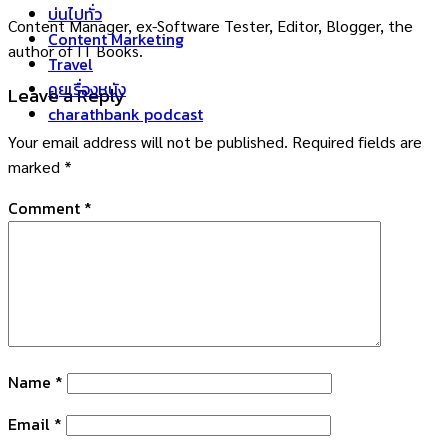
บ่นไปทั่ว
Content Manager, ex-Software Tester, Editor, Blogger, the
Content Marketing
author of IT Books.
Travel
คุยเรื่องหนัง
Leave a Reply
charathbank podcast
Your email address will not be published.
Required fields are
marked
*
Comment
*
Name
*
Email
*