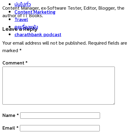
บ่นไปทั่ว
Content Manager, ex-Software Tester, Editor, Blogger, the
Content Marketing
author of IT Books.
Travel
คุยเรื่องหนัง
Leave a Reply
charathbank podcast
Your email address will not be published.
Required fields are
marked
*
Comment
*
Name
*
Email
*