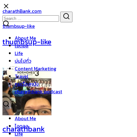
Skip
charathBank.com
to
Search
Search
content
for:
thumbsup-like
About Me
thumbsup-like
ไอดอล
Life
บ่นไปทั่ว
Content Marketing
Travel
คุยเรื่องหนัง
charathbank podcast
About Me
ไอดอล
charathbank
Life